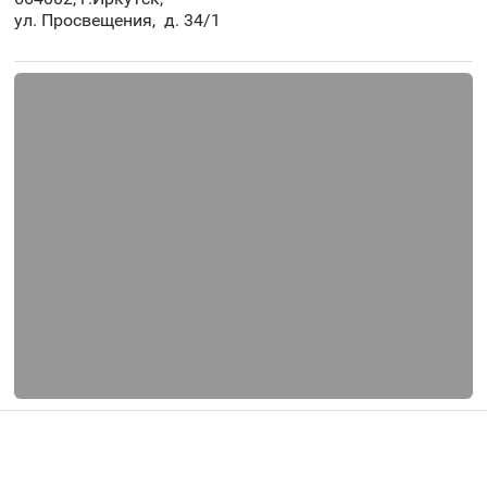
ул. Просвещения, д. 34/1
Copyright © 2024 - 2026 Общественная организация -
Ассоциация средних медицинских работников
Иркутской области ИНН: 3812050723